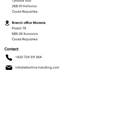
Tyršova 1510
268 01 Hořovice
Česká Republika
Branch office Moravia:
Podolí 75
686 04 Kunovice
Česká Republika
Contact:
+420 724 511 364
info@albertina-handling.com
Contact:
+420 720 870 202
zahradnik@albertina-handling.com
Quick Links:
About us
Products