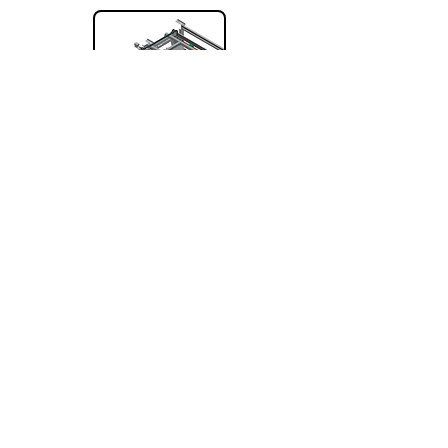
Master Inverter
Master Inverter je automatický měnič palet, který
velmi šetrně a rychle přenáší náklad z jedné palety
na druhou.
Zobrazit
ALBERTINA Handling s.r.o.