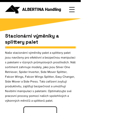
ALBERTINA Handling
Stacionární výměníky a
splittery palet
Naše stacionární výměníky palet a splittery palet
jsou navrženy pro efektivní a bezpečnou manipulaci
s paletami v různých průmyslových prostředích. Náš
sortiment zahrnuje modely, jako jsou Silver One
Retriever, Spider Inverter, Side Mover Splitter,
Falcon Wings, Falcon Wings Splitter, Easy Changer,
Side Mover a Side Press. Tato zařízení zvyšují
produktivitu, zajišťují bezpečnost a umožňují
flexibilní manipulaci s paletami. Optimalizujte své
pracovní procesy pomocí našich spolehlivých a
výkonných měničů a splitterů palet.