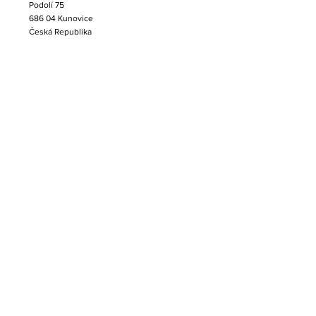
Podolí 75
686 04 Kunovice
Česká Republika
Contact:
+420 724 511 364
info@albertina-handling.com
Contact:
+420 720 870 202
zahradnik@albertina-handling.com
Quick Links:
About us
Products
Services
News
References
Terms and Conditions