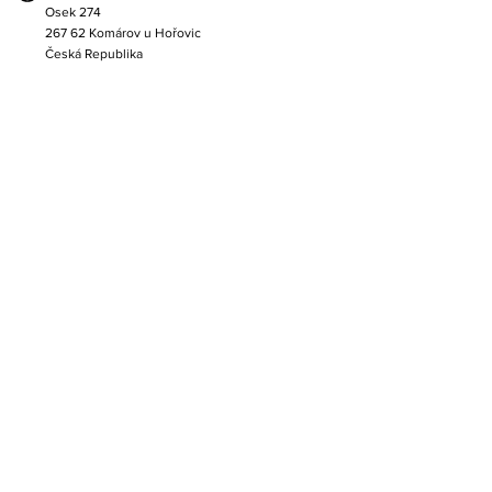
Osek 274
267 62 Komárov u Hořovic
Česká Republika
Provozovna Čechy:
Tyršova 1510
268 01 Hořovice
Česká Republika
Provozovna Morava:
Podolí 75
686 04 Kunovice
Česká Republika
Kontakt:
+420 724 511 364
info@albertina-handling.com
Servis:
+420 720 870 202
zahradnik@albertina-handling.com