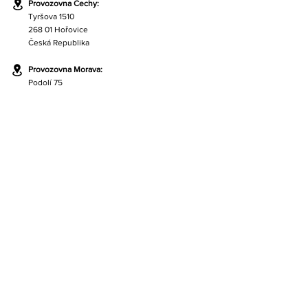
Provozovna Čechy:
Tyršova 1510
268 01 Hořovice
Česká Republika
Provozovna Morava:
Podolí 75
686 04 Kunovice
Česká Republika
Kontakt:
+420 724 511 364
info@albertina-handling.com
Servis:
+420 720 870 202
zahradnik@albertina-handling.com
Quick Links:
O nás