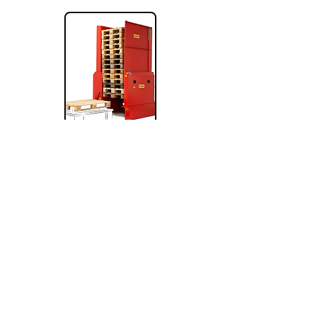
PALOMAT AMR
Spolupráce mezi zásobníkem palet PALOMAT® a
autonomními mobilními roboty (AMR).
Zobrazit
ALBERTINA Handling s.r.o.