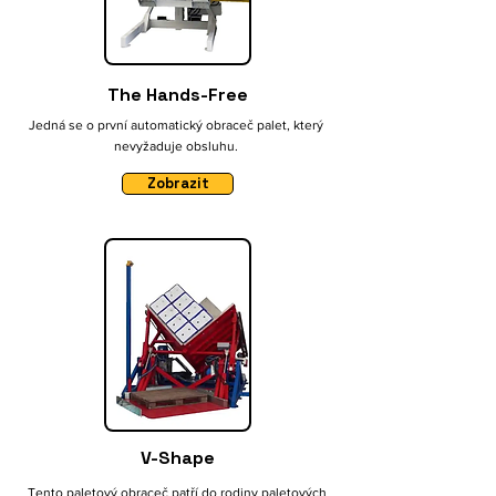
​The Hands-Free
Jedná se o první automatický obraceč palet, který
nevyžaduje obsluhu.
Zobrazit
V-Shape
Tento paletový obraceč patří do rodiny paletových