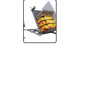
L-Shape Splitter
Tento systém byl navržen s ohledem na
jednoduchost a snadné používání, takže
zefektivňuje vaše operace.
Zobrazit
ALBERTINA Handling s.r.o.